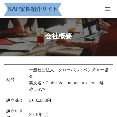
ナ
ビ
ゲ
ー
シ
会社概要
ョ
ン
を
切
り
替
え
一般社団法人 グローバル・ベンチャー協
会
商号
英文名：Global Venture Association 略
称：GVA
設立基金
3,000,000円
設立年月
2018年1月