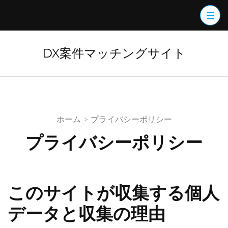
コ
ン
テ
ン
DX案件マッチングサイト
ツ
へ
ス
キ
ホーム
>
プライバシーポリシー
ッ
プ
プライバシーポリシー
(Enter
を
押
このサイトが収集する個人
す)
データと収集の理由