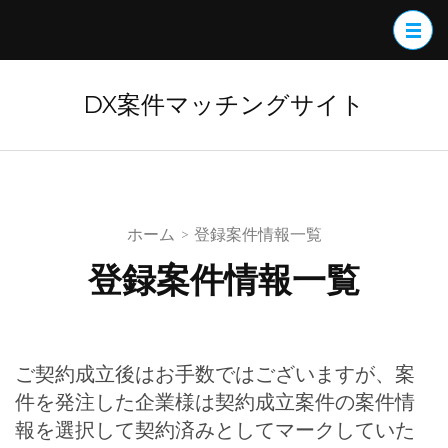
コ
ン
テ
ン
DX案件マッチングサイト
ツ
へ
ス
キ
ホーム
>
登録案件情報一覧
ッ
プ
登録案件情報一覧
(Enter
を
押
ご契約成立後はお手数ではございますが、案
す)
件を発注した企業様は契約成立案件の案件情
報を選択して契約済みとしてマークしていた